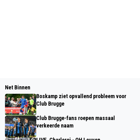
Net Binnen
Boskamp ziet opvallend probleem voor
Club Brugge
Club Brugge-fans roepen massaal
verkeerde naam
LIVE. Charleroi - OH Leuven