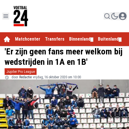
Matchcenter
Transfers
Binnenland
Buitenland
E
▼
▼
'Er zijn geen fans meer welkom bij
wedstrijden in 1A en 1B'
Jupiler Pro League
door
Redactie
vrijdag, 16 oktober 2020 om 10:00