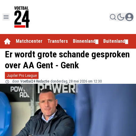
Matchcenter
Transfers
Binnenland
Buitenland
E
▼
▼
Er wordt grote schande gesproken
over AA Gent - Genk
Jupiler Pro League
door
Voetbal24 Redactie
donderdag, 28 mei 2026 om 12:30