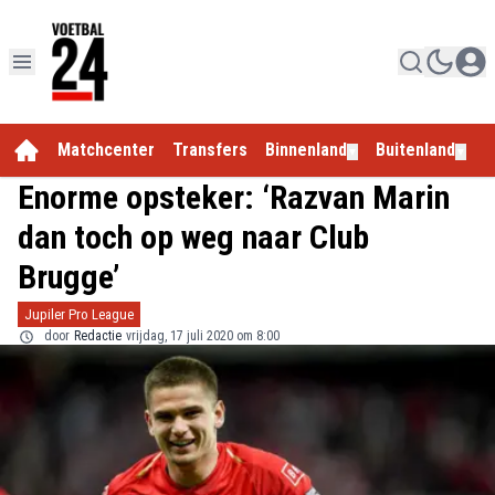
Matchcenter
Transfers
Binnenland
Buitenland
E
▼
▼
Enorme opsteker: ‘Razvan Marin
dan toch op weg naar Club
Brugge’
Jupiler Pro League
door
Redactie
vrijdag, 17 juli 2020 om 8:00