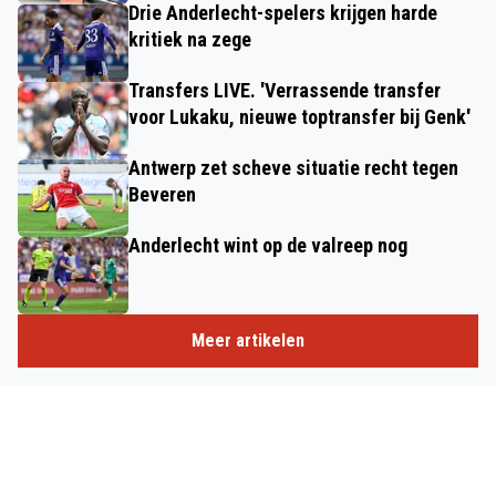
Drie Anderlecht-spelers krijgen harde
kritiek na zege
Transfers LIVE. 'Verrassende transfer
voor Lukaku, nieuwe toptransfer bij Genk'
Antwerp zet scheve situatie recht tegen
Beveren
Anderlecht wint op de valreep nog
Meer artikelen