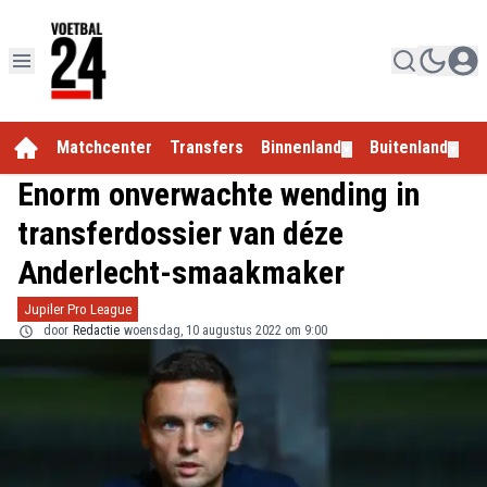
Matchcenter
Transfers
Binnenland
Buitenland
E
▼
▼
Enorm onverwachte wending in
transferdossier van déze
Anderlecht-smaakmaker
Jupiler Pro League
door
Redactie
woensdag, 10 augustus 2022 om 9:00