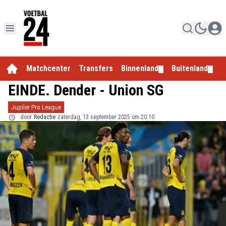
Matchcenter
Transfers
Binnenland
Buitenland
E
▼
▼
EINDE. Dender - Union SG
Jupiler Pro League
door
Redactie
zaterdag, 13 september 2025 om 20:10