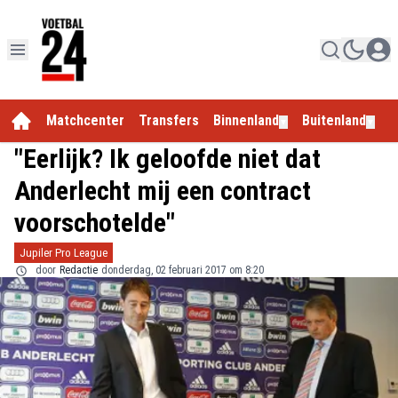
Matchcenter
Transfers
Binnenland
Buitenland
E
▼
▼
"Eerlijk? Ik geloofde niet dat
Anderlecht mij een contract
voorschotelde"
Jupiler Pro League
door
Redactie
donderdag, 02 februari 2017 om 8:20