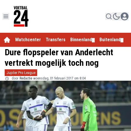
Matchcenter
Transfers
Binnenland
Buitenland
E
▼
▼
Dure flopspeler van Anderlecht
vertrekt mogelijk toch nog
Jupiler Pro League
door
Redactie
woensdag, 01 februari 2017 om 8:04