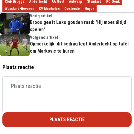
Club Brugge
Anderlecht
AA Gent
Antwerp
Standard
RC Genk
Waasland-Beveren
KV Mechelen
Oostende
Huyck
Vorig artikel
Broos geeft Leko gouden raad: "Hij moet áltijd
spelen"
Volgend artikel
Opmerkelijk: dit bedrag legt Anderlecht op tafel
om Markovic te huren
Plaats reactie
PLAATS REACTIE