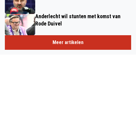
Anderlecht wil stunten met komst van
Rode Duivel
Meer artikelen