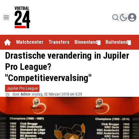
Matchcenter
Transfers
Binnenland
Buitenland
E
▼
▼
Drastische verandering in Jupiler
Pro League?
"Competitievervalsing"
Jupiler Pro League
door
Admin
vrijdag, 02 februari 2018 om 6:29