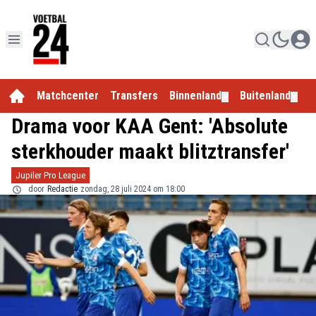
Matchcenter
Transfers
Binnenland
Buitenland
E
▼
▼
Drama voor KAA Gent: 'Absolute
sterkhouder maakt blitztransfer'
Jupiler Pro League
door
Redactie
zondag, 28 juli 2024 om 18:00