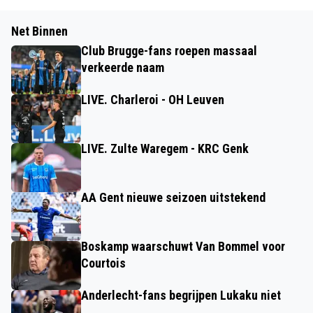
Net Binnen
Club Brugge-fans roepen massaal
verkeerde naam
LIVE. Charleroi - OH Leuven
LIVE. Zulte Waregem - KRC Genk
AA Gent nieuwe seizoen uitstekend
Boskamp waarschuwt Van Bommel voor
Courtois
Anderlecht-fans begrijpen Lukaku niet