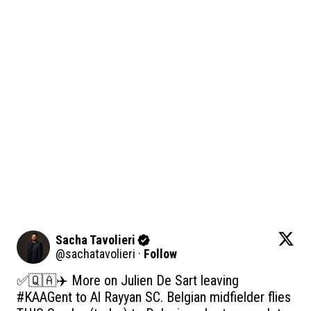
Sacha Tavolieri
@
sachatavolieri
·
Follow
✅🇶🇦✈️ More on Julien De Sart leaving 
#KAAGent
 to Al Rayyan SC. Belgian midfielder flies 