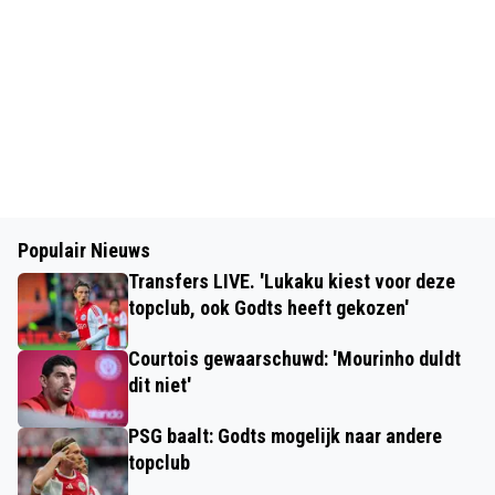
Populair Nieuws
Transfers LIVE. 'Lukaku kiest voor deze
topclub, ook Godts heeft gekozen'
Courtois gewaarschuwd: 'Mourinho duldt
dit niet'
PSG baalt: Godts mogelijk naar andere
topclub