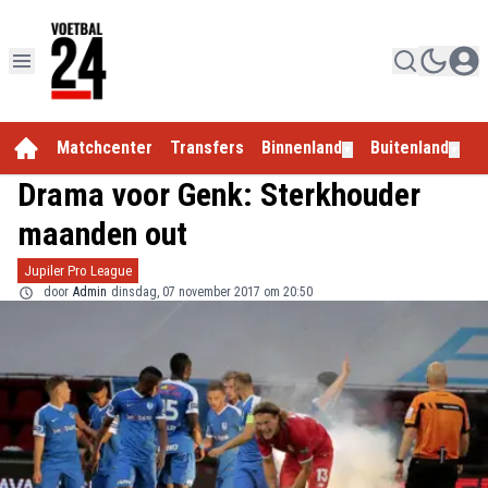
Matchcenter
Transfers
Binnenland
Buitenland
E
▼
▼
Drama voor Genk: Sterkhouder
maanden out
Jupiler Pro League
door
Admin
dinsdag, 07 november 2017 om 20:50