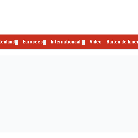
tenland
Europees
Internationaal
Video
Buiten de lijne
▼
▼
▼