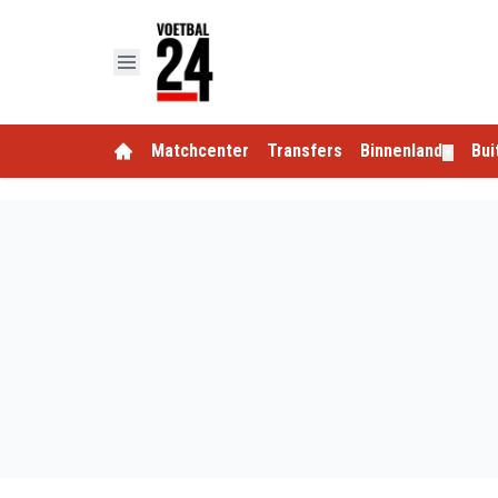
Matchcenter
Transfers
Binnenland
Bui
▼