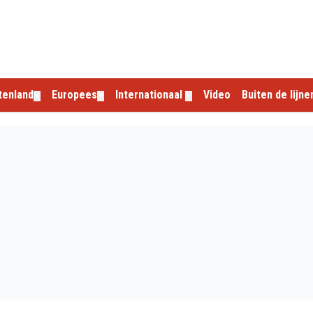
tenland
Europees
Internationaal
Video
Buiten de lijne
▼
▼
▼