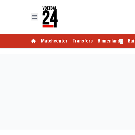
Matchcenter
Transfers
Binnenland
Bui
▼