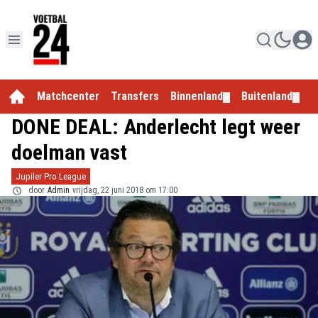
Matchcenter
Transfers
Binnenland
Buitenland
E
▼
▼
DONE DEAL: Anderlecht legt weer
doelman vast
Jupiler Pro League
door
Admin
vrijdag, 22 juni 2018 om 17:00