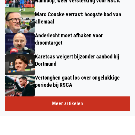
wanhoop, weer versterking voor RSCA'
Marc Coucke verrast: hoogste bod van
allemaal
Anderlecht moet afhaken voor
droomtarget
Karetsas weigert bijzonder aanbod bij
Dortmund
Vertonghen gaat los over ongelukkige
periode bij RSCA
Meer artikelen