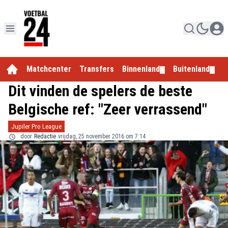
Matchcenter
Transfers
Binnenland
Buitenland
E
▼
▼
Dit vinden de spelers de beste
Belgische ref: "Zeer verrassend"
Jupiler Pro League
door
Redactie
vrijdag, 25 november 2016 om 7:14