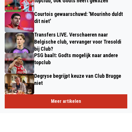
topclub, ook Godts heeft gekozen'
Courtois gewaarschuwd: 'Mourinho duldt
dit niet'
Transfers LIVE. Verschaeren naar
Belgische club, vervanger voor Tresoldi
bij Club?
PSG baalt: Godts mogelijk naar andere
topclub
Degryse begrijpt keuze van Club Brugge
niet
Meer artikelen