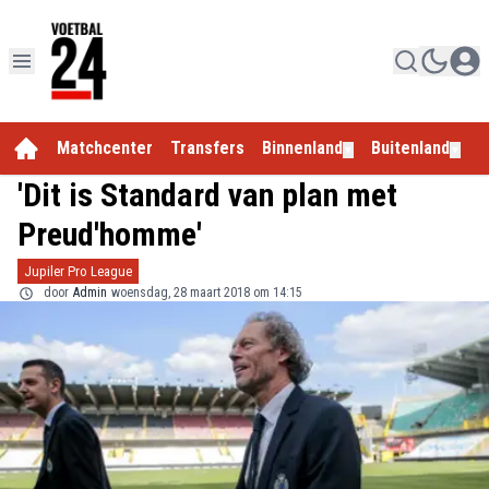
Matchcenter
Transfers
Binnenland
Buitenland
E
▼
▼
'Dit is Standard van plan met
Preud'homme'
Jupiler Pro League
door
Admin
woensdag, 28 maart 2018 om 14:15