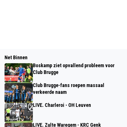
Net Binnen
Boskamp ziet opvallend probleem voor
Club Brugge
Club Brugge-fans roepen massaal
verkeerde naam
LIVE. Charleroi - OH Leuven
LIVE. Zulte Waregem - KRC Genk