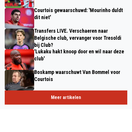
Courtois gewaarschuwd: 'Mourinho duldt
dit niet'
Transfers LIVE. Verschaeren naar
Belgische club, vervanger voor Tresoldi
bij Club?
'Lukaku hakt knoop door en wil naar deze
club'
Boskamp waarschuwt Van Bommel voor
Courtois
Meer artikelen