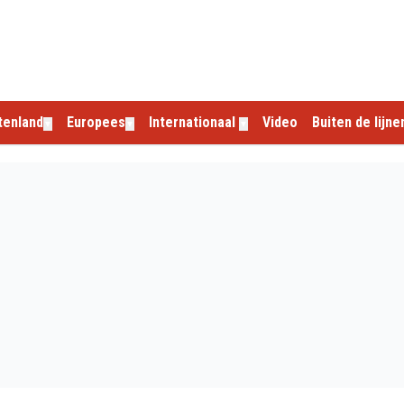
tenland
Europees
Internationaal
Video
Buiten de lijne
▼
▼
▼