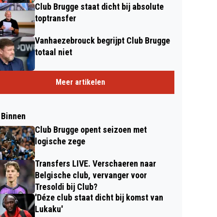
Club Brugge staat dicht bij absolute
toptransfer
Vanhaezebrouck begrijpt Club Brugge
totaal niet
Meer artikelen
 Binnen
Club Brugge opent seizoen met
logische zege
Transfers LIVE. Verschaeren naar
Belgische club, vervanger voor
Tresoldi bij Club?
'Déze club staat dicht bij komst van
Lukaku'