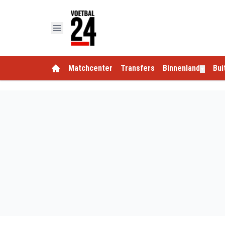
Matchcenter
Transfers
Binnenland
Bui
▼