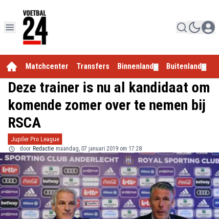
Matchcenter
Transfers
Binnenland
Buitenland
E
▼
▼
Deze trainer is nu al kandidaat om
komende zomer over te nemen bij
RSCA
Jupiler Pro League
door
Redactie
maandag, 07 januari 2019 om 17:28