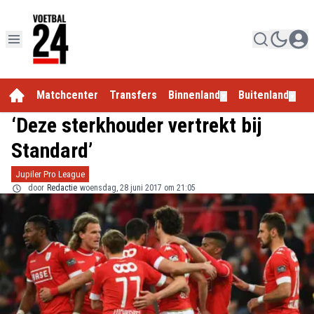
Matchcenter
Transfers
Binnenland
Buitenland
E
▼
▼
‘Deze sterkhouder vertrekt bij
Standard’
Jupiler Pro League
door
Redactie
woensdag, 28 juni 2017 om 21:05