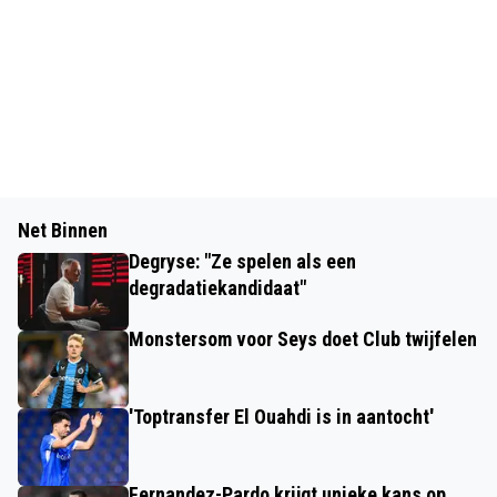
Net Binnen
Degryse: "Ze spelen als een
degradatiekandidaat"
Monstersom voor Seys doet Club twijfelen
'Toptransfer El Ouahdi is in aantocht'
Fernandez-Pardo krijgt unieke kans op