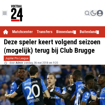
Matchcenter
Transfers
Binnenland
Buitenland
E
▼
▼
Deze speler keert volgend seizoen
(mogelijk) terug bij Club Brugge
Jupiler Pro League
door
Admin
zondag, 06 mei 2018 om 9:20