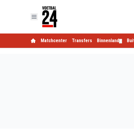
Matchcenter
Transfers
Binnenland
Bui
▼