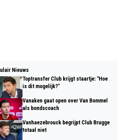
ulair Nieuws
Toptransfer Club krijgt staartje: "Hoe
is dit mogelijk?"
Vanaken gaat open over Van Bommel
als bondscoach
Vanhaezebrouck begrijpt Club Brugge
totaal niet