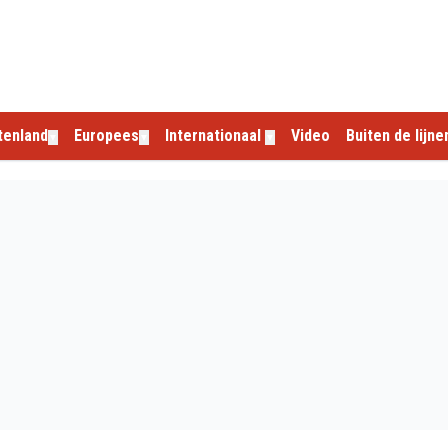
tenland
Europees
Internationaal
Video
Buiten de lijne
▼
▼
▼