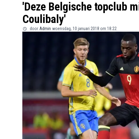
'Deze Belgische topclub m
Coulibaly'
door
Admin
woensdag, 10 januari 2018 om 18:22