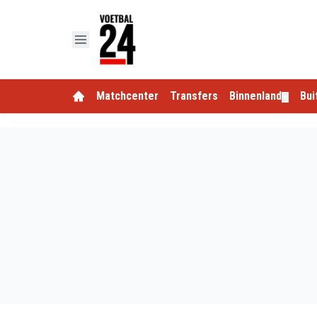
Matchcenter
Transfers
Binnenland
Bui
▼