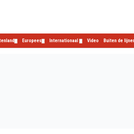
tenland
Europees
Internationaal
Video
Buiten de lijne
▼
▼
▼