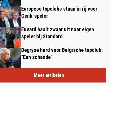
Europese topclubs staan in rij voor
Genk-speler
Euvard haalt zwaar uit naar eigen
speler bij Standard
Degryse hard voor Belgische topclub:
"Een schande"
Meer artikelen