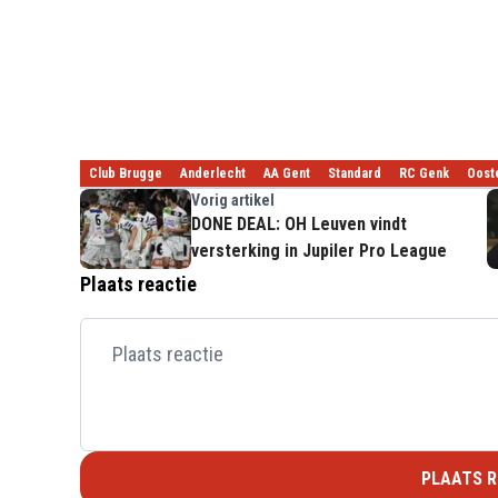
Club Brugge
Anderlecht
AA Gent
Standard
RC Genk
Oost
Vorig artikel
DONE DEAL: OH Leuven vindt
versterking in Jupiler Pro League
Plaats reactie
PLAATS R