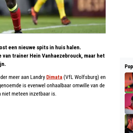
st een nieuwe spits in huis halen.
je van trainer Hein Vanhaezebrouck, maar het
jn.
Pop
nder meer aan Landry
Dimata
(VfL Wolfsburg) en
tgenoemde is evenwel onhaalbaar omwille van de
n niet meteen inzetbaar is.