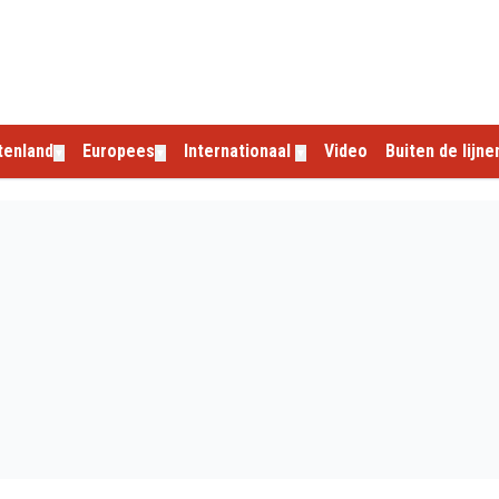
tenland
Europees
Internationaal
Video
Buiten de lijne
▼
▼
▼