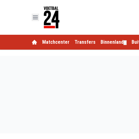
Matchcenter
Transfers
Binnenland
Bui
▼