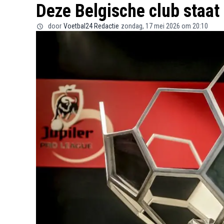
Deze Belgische club staat 
door
Voetbal24 Redactie
zondag, 17 mei 2026 om 20:10