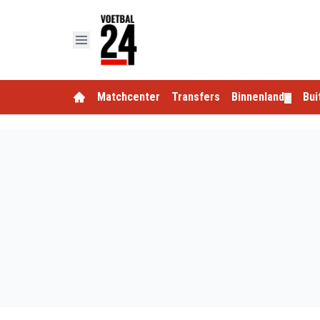
Matchcenter
Transfers
Binnenland
Bui
▼