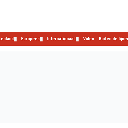
tenland
Europees
Internationaal
Video
Buiten de lijne
▼
▼
▼