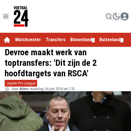
Matchcenter
Transfers
Binnenland
Buitenland
E
▼
▼
Devroe maakt werk van
toptransfers: 'Dit zijn de 2
hoofdtargets van RSCA'
Jupiler Pro League
door
Admin
maandag, 04 juni 2018 om 7:32