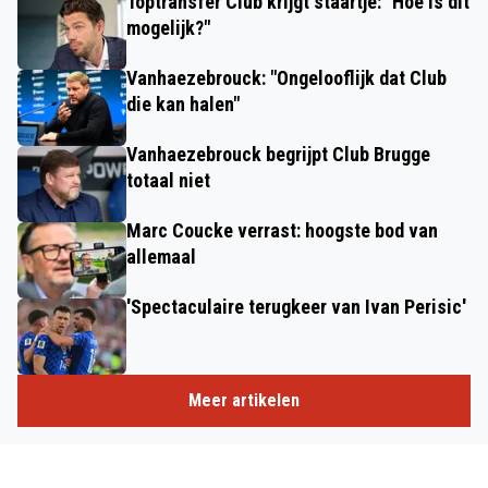
Toptransfer Club krijgt staartje: "Hoe is dit
mogelijk?"
Vanhaezebrouck: "Ongelooflijk dat Club
die kan halen"
Vanhaezebrouck begrijpt Club Brugge
totaal niet
Marc Coucke verrast: hoogste bod van
allemaal
'Spectaculaire terugkeer van Ivan Perisic'
Meer artikelen