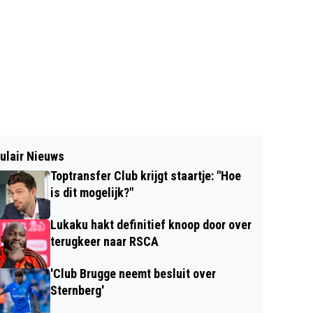
ulair Nieuws
Toptransfer Club krijgt staartje: "Hoe
is dit mogelijk?"
Lukaku hakt definitief knoop door over
terugkeer naar RSCA
'Club Brugge neemt besluit over
Sternberg'