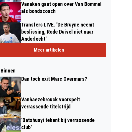
Vanaken gaat open over Van Bommel
als bondscoach
Transfers LIVE. 'De Bruyne neemt
beslissing, Rode Duivel niet naar
Anderlecht'
Meer artikelen
 Binnen
Dan toch exit Marc Overmars?
Vanhaezebrouck voorspelt
verrassende titelstrijd
'Batshuayi tekent bij verrassende
club'