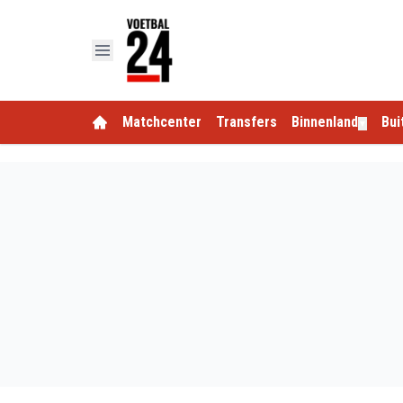
Matchcenter
Transfers
Binnenland
Bui
▼