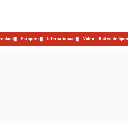
tenland
Europees
Internationaal
Video
Buiten de lijne
▼
▼
▼