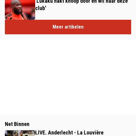
'Lukaku hakt knoop door en wil naar deze
club'
Meer artikelen
Net Binnen
LIVE. Anderlecht - La Louvière