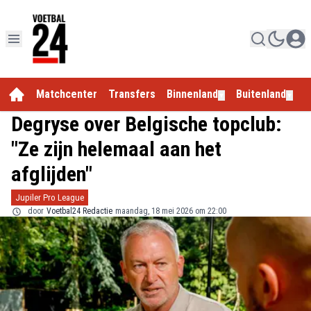
Matchcenter
Transfers
Binnenland
Buitenland
E
▼
▼
Degryse over Belgische topclub:
"Ze zijn helemaal aan het
afglijden"
Jupiler Pro League
door
Voetbal24 Redactie
maandag, 18 mei 2026 om 22:00