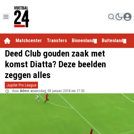
Matchcenter
Transfers
Binnenland
Buitenland
E
▼
▼
Deed Club gouden zaak met
komst Diatta? Deze beelden
zeggen alles
Jupiler Pro League
door
Admin
woensdag, 03 januari 2018 om 17:02