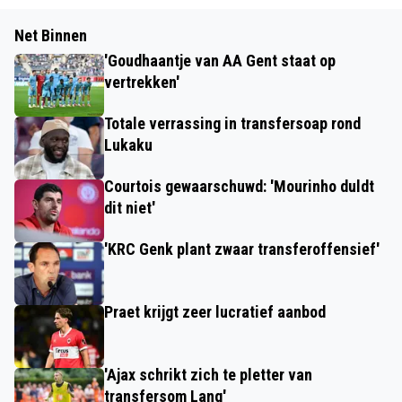
Net Binnen
'Goudhaantje van AA Gent staat op
vertrekken'
Totale verrassing in transfersoap rond
Lukaku
Courtois gewaarschuwd: 'Mourinho duldt
dit niet'
'KRC Genk plant zwaar transferoffensief'
Praet krijgt zeer lucratief aanbod
'Ajax schrikt zich te pletter van
transfersom Lang'