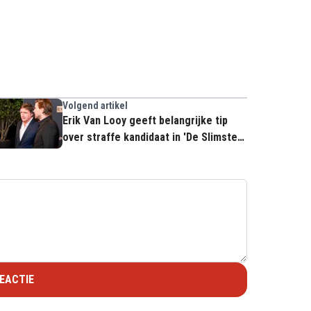
Volgend artikel
Erik Van Looy geeft belangrijke tip
over straffe kandidaat in 'De Slimste
Mens': "Hij is ideaal"
EACTIE