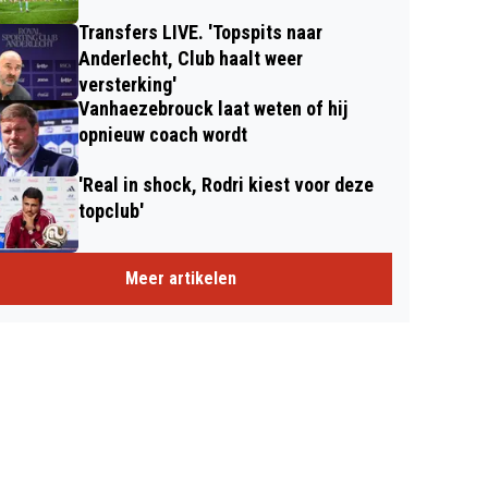
Transfers LIVE. 'Topspits naar
Anderlecht, Club haalt weer
versterking'
Vanhaezebrouck laat weten of hij
opnieuw coach wordt
'Real in shock, Rodri kiest voor deze
topclub'
Meer artikelen