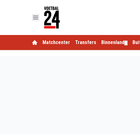
Matchcenter
Transfers
Binnenland
Bui
▼