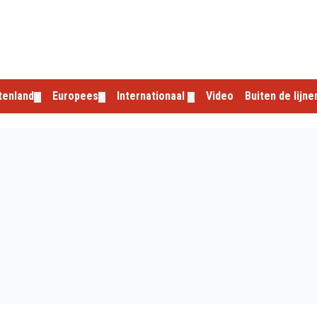
tenland
Europees
Internationaal
Video
Buiten de lijne
▼
▼
▼