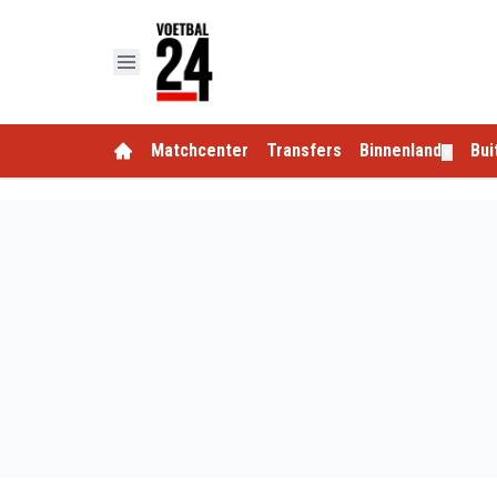
Matchcenter
Transfers
Binnenland
Bui
▼