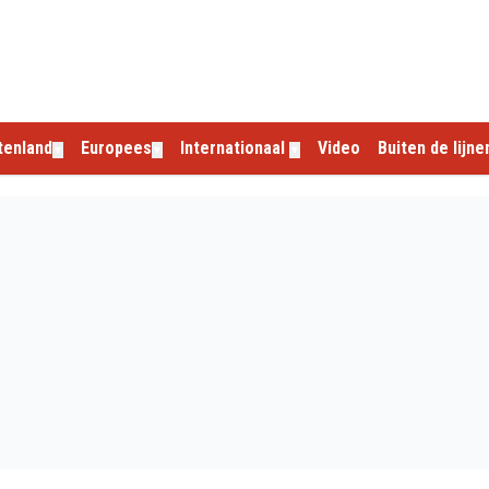
tenland
Europees
Internationaal
Video
Buiten de lijne
▼
▼
▼