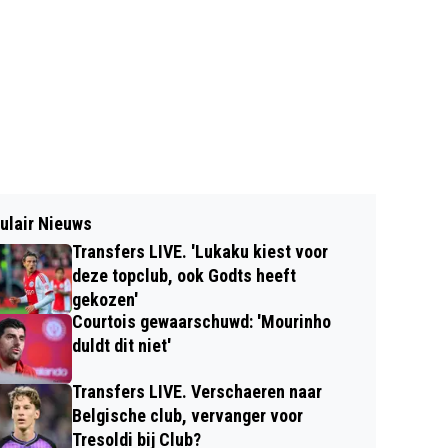
ulair Nieuws
Transfers LIVE. 'Lukaku kiest voor
deze topclub, ook Godts heeft
gekozen'
Courtois gewaarschuwd: 'Mourinho
duldt dit niet'
Transfers LIVE. Verschaeren naar
Belgische club, vervanger voor
Tresoldi bij Club?