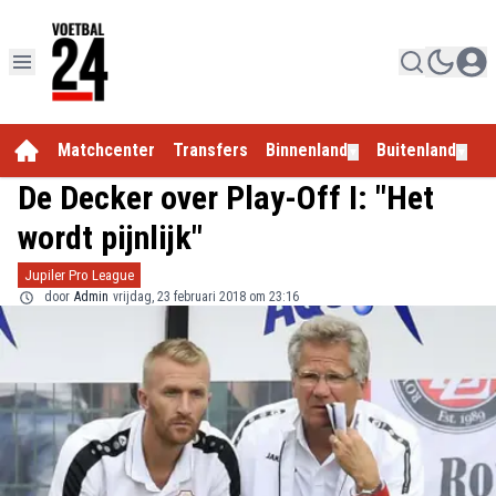
Matchcenter
Transfers
Binnenland
Buitenland
E
▼
▼
De Decker over Play-Off I: "Het
wordt pijnlijk"
Jupiler Pro League
door
Admin
vrijdag, 23 februari 2018 om 23:16