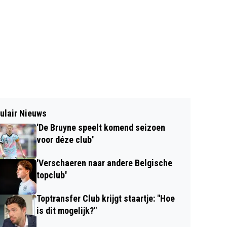
ulair Nieuws
'De Bruyne speelt komend seizoen
voor déze club'
'Verschaeren naar andere Belgische
topclub'
Toptransfer Club krijgt staartje: "Hoe
is dit mogelijk?"