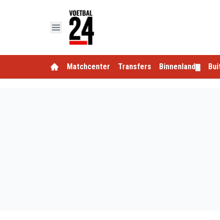
Matchcenter
Transfers
Binnenland
Bui
▼