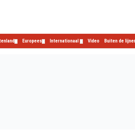
tenland
Europees
Internationaal
Video
Buiten de lijne
▼
▼
▼