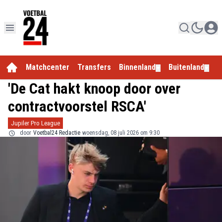
Matchcenter
Transfers
Binnenland
Buitenland
E
▼
▼
'De Cat hakt knoop door over
contractvoorstel RSCA'
Jupiler Pro League
door
Voetbal24 Redactie
woensdag, 08 juli 2026 om 9:30