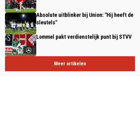
Absolute uitblinker bij Union: "Hij heeft de
sleutels"
Lommel pakt verdienstelijk punt bij STVV
Meer artikelen