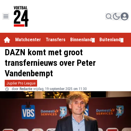
Matchcenter
Transfers
Binnenland
Buitenland
E
▼
▼
DAZN komt met groot
transfernieuws over Peter
Vandenbempt
Jupiler Pro League
door
Redactie
vrijdag, 19 september 2025 om 11:30