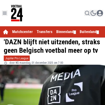
Matchcenter
Transfers
Binnenland
Buitenland
E
▼
▼
'DAZN blijft niet uitzenden, straks
geen Belgisch voetbal meer op tv
Jupiler Pro League
door
KS
maandag, 01 december 2025 om 7:00