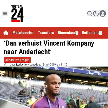
Matchcenter
Transfers
Binnenland
Buitenland
E
▼
▼
‘Dan verhuist Vincent Kompany
naar Anderlecht’
Jupiler Pro League
door
Redactie
woensdag, 15 mei 2019 om 11:30