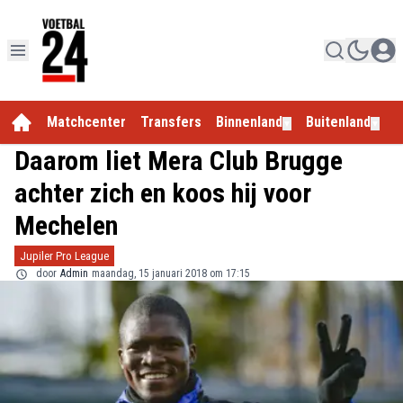
Matchcenter
Transfers
Binnenland
Buitenland
E
▼
▼
Daarom liet Mera Club Brugge
achter zich en koos hij voor
Mechelen
Jupiler Pro League
door
Admin
maandag, 15 januari 2018 om 17:15