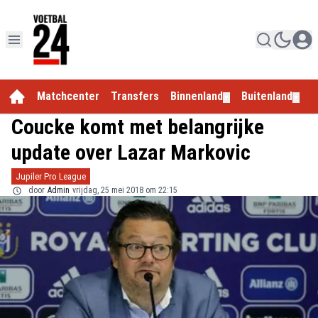
Matchcenter
Transfers
Binnenland
Buitenland
E
▼
▼
Coucke komt met belangrijke
update over Lazar Markovic
Jupiler Pro League
door
Admin
vrijdag, 25 mei 2018 om 22:15