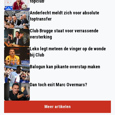
topclub'
Anderlecht meldt zich voor absolute
toptransfer
Club Brugge staat voor verrassende
versterking
Leko legt meteen de vinger op de wonde
bij Club
Balogun kan pikante overstap maken
Dan toch exit Marc Overmars?
Meer artikelen