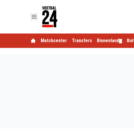
Matchcenter
Transfers
Binnenland
Bui
▼