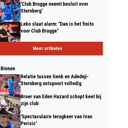
'Club Brugge neemt besluit over
Sternberg'
Leko slaat alarm: "Dan is het finito
voor Club Brugge"
Meer artikelen
 Binnen
Relatie tussen Genk en Adedeji-
Sternberg ontspoort volledig
Broer van Eden Hazard schopt keet bij
zijn club
'Spectaculaire terugkeer van Ivan
Perisic'