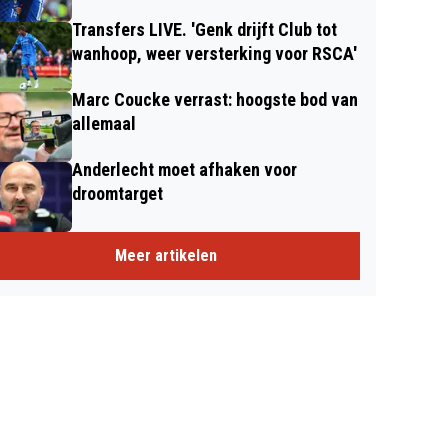
Transfers LIVE. 'Genk drijft Club tot
wanhoop, weer versterking voor RSCA'
Marc Coucke verrast: hoogste bod van
allemaal
Anderlecht moet afhaken voor
droomtarget
Meer artikelen