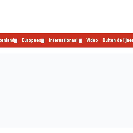
tenland
Europees
Internationaal
Video
Buiten de lijne
▼
▼
▼