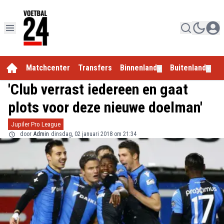
Matchcenter
Transfers
Binnenland
Buitenland
E
▼
▼
'Club verrast iedereen en gaat
plots voor deze nieuwe doelman'
Jupiler Pro League
door
Admin
dinsdag, 02 januari 2018 om 21:34