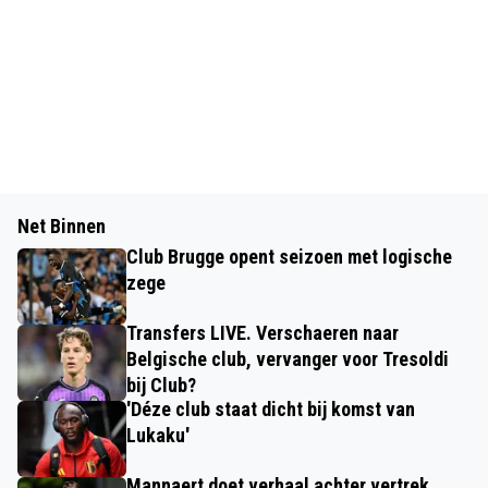
Net Binnen
Club Brugge opent seizoen met logische
zege
Transfers LIVE. Verschaeren naar
Belgische club, vervanger voor Tresoldi
bij Club?
'Déze club staat dicht bij komst van
Lukaku'
Mannaert doet verhaal achter vertrek