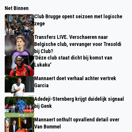
Net Binnen
Club Brugge opent seizoen met logische
zege
Transfers LIVE. Verschaeren naar
Belgische club, vervanger voor Tresoldi
bij Club?
'Déze club staat dicht bij komst van
Lukaku'
Mannaert doet verhaal achter vertrek
Garcia
Adedeji-Sternberg krijgt duidelijk signaal
bij Genk
Mannaert onthult opvallend detail over
Van Bommel