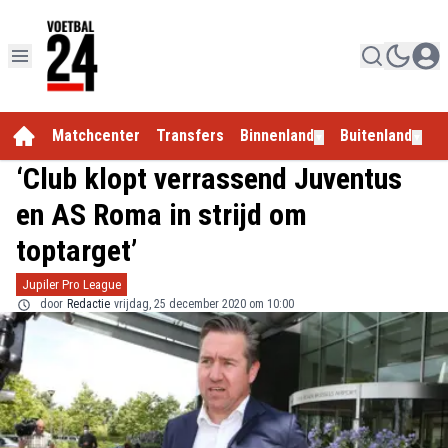
Matchcenter
Transfers
Binnenland
Buitenland
E
▼
▼
‘Club klopt verrassend Juventus
en AS Roma in strijd om
toptarget’
Jupiler Pro League
door
Redactie
vrijdag, 25 december 2020 om 10:00