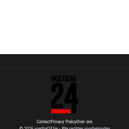
Contact
Privacy Policy
Over ons
©
2026
voetbal24.be
-
Alle rechten voorbehouden