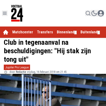
Matchcenter
Transfers
Binnenland
Buitenland
E
▼
▼
Club in tegenaanval na
beschuldigingen: "Hij stak zijn
tong uit"
Jupiler Pro League
door
Redactie
vrijdag, 16 februari 2018 om 21:45