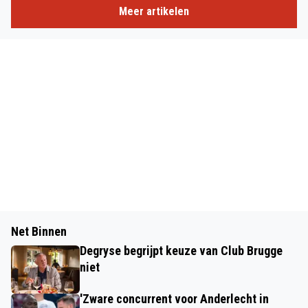
Meer artikelen
Net Binnen
Degryse begrijpt keuze van Club Brugge
niet
'Zware concurrent voor Anderlecht in