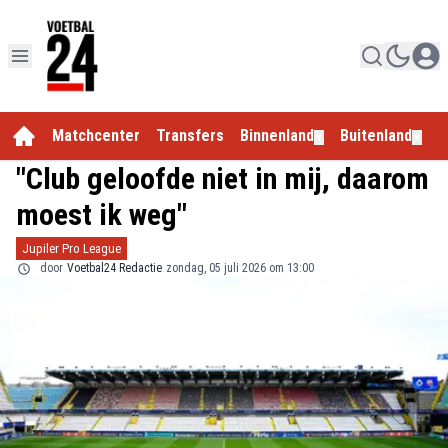
Matchcenter
Transfers
Binnenland
Buitenland
E
▼
▼
"Club geloofde niet in mij, daarom
moest ik weg"
Jupiler Pro League
door
Voetbal24 Redactie
zondag, 05 juli 2026 om 13:00