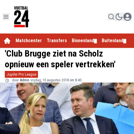
Matchcenter
Transfers
Binnenland
Buitenland
E
▼
▼
'Club Brugge ziet na Scholz
opnieuw een speler vertrekken'
Jupiler Pro League
door
Admin
vrijdag, 10 augustus 2018 om 8:40