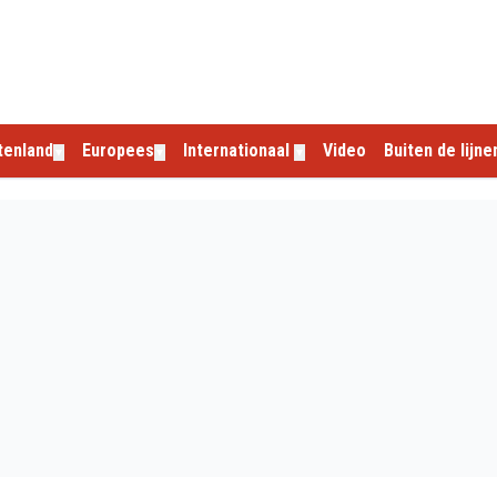
tenland
Europees
Internationaal
Video
Buiten de lijne
▼
▼
▼