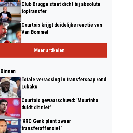
Club Brugge staat dicht bij absolute
toptransfer
Courtois krijgt duidelijke reactie van
Van Bommel
Meer artikelen
 Binnen
Totale verrassing in transfersoap rond
Lukaku
Courtois gewaarschuwd: 'Mourinho
duldt dit niet'
'KRC Genk plant zwaar
transferoffensief'