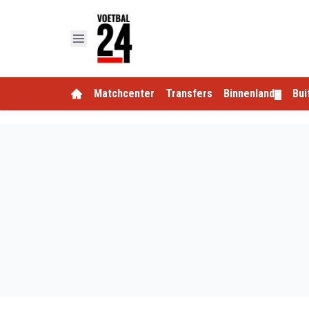
Matchcenter
Transfers
Binnenland
Bui
▼