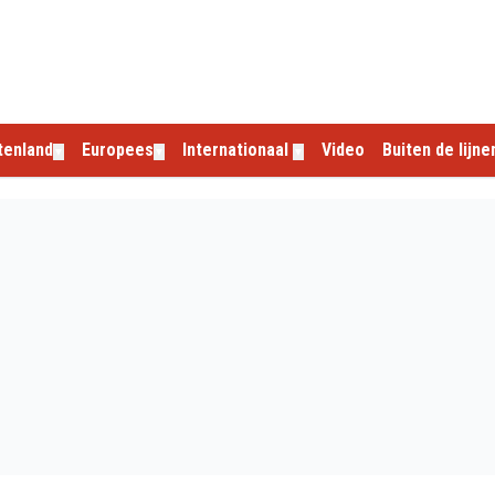
tenland
Europees
Internationaal
Video
Buiten de lijne
▼
▼
▼