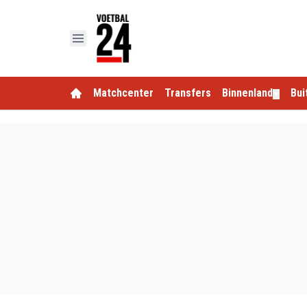
Matchcenter
Transfers
Binnenland
Bui
▼