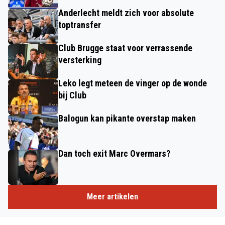
Anderlecht meldt zich voor absolute
toptransfer
Club Brugge staat voor verrassende
versterking
Leko legt meteen de vinger op de wonde
bij Club
Balogun kan pikante overstap maken
Dan toch exit Marc Overmars?
Meer artikelen