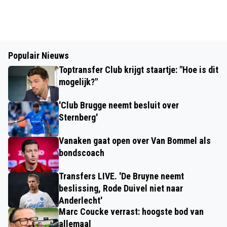
Populair Nieuws
Toptransfer Club krijgt staartje: "Hoe is dit
mogelijk?"
'Club Brugge neemt besluit over
Sternberg'
Vanaken gaat open over Van Bommel als
bondscoach
Transfers LIVE. 'De Bruyne neemt
beslissing, Rode Duivel niet naar
Anderlecht'
Marc Coucke verrast: hoogste bod van
allemaal