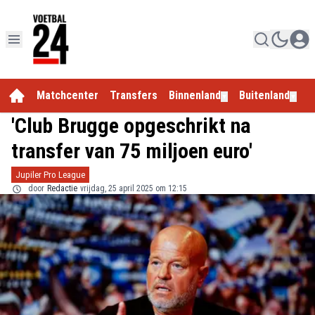
Matchcenter
Transfers
Binnenland
Buitenland
E
▼
▼
'Club Brugge opgeschrikt na
transfer van 75 miljoen euro'
Jupiler Pro League
door
Redactie
vrijdag, 25 april 2025 om 12:15