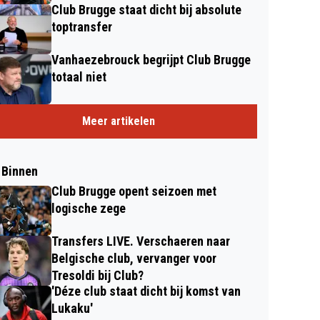
Club Brugge staat dicht bij absolute
toptransfer
Vanhaezebrouck begrijpt Club Brugge
totaal niet
Meer artikelen
 Binnen
Club Brugge opent seizoen met
logische zege
Transfers LIVE. Verschaeren naar
Belgische club, vervanger voor
Tresoldi bij Club?
'Déze club staat dicht bij komst van
Lukaku'