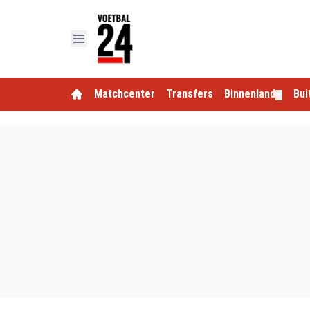
Matchcenter
Transfers
Binnenland
Bui
▼