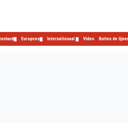
tenland
Europees
Internationaal
Video
Buiten de lijne
▼
▼
▼