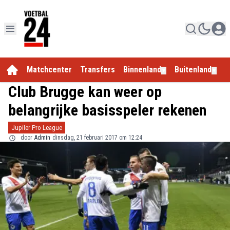
Matchcenter
Transfers
Binnenland
Buitenland
E
▼
▼
Club Brugge kan weer op
belangrijke basisspeler rekenen
Jupiler Pro League
door
Admin
dinsdag, 21 februari 2017 om 12:24