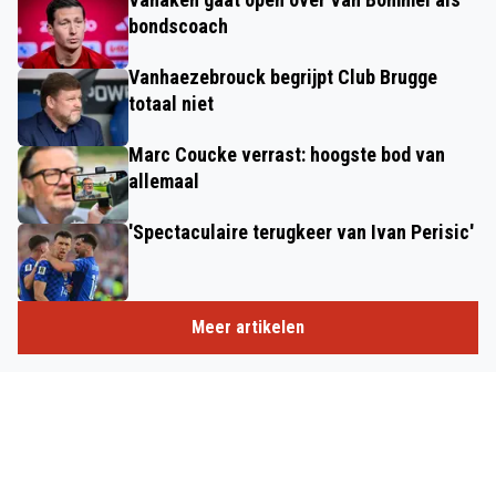
bondscoach
Vanhaezebrouck begrijpt Club Brugge
totaal niet
Marc Coucke verrast: hoogste bod van
allemaal
'Spectaculaire terugkeer van Ivan Perisic'
Meer artikelen